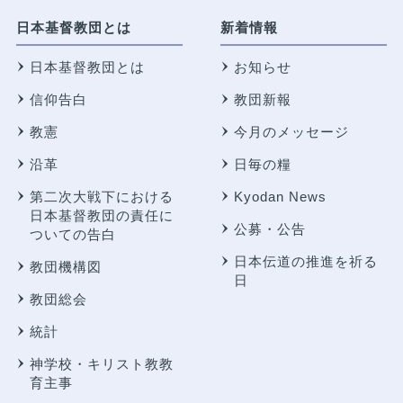
日本基督教団とは
新着情報
日本基督教団とは
お知らせ
信仰告白
教団新報
教憲
今月のメッセージ
沿革
日毎の糧
第二次大戦下における
Kyodan News
日本基督教団の責任に
公募・公告
ついての告白
日本伝道の推進を祈る
教団機構図
日
教団総会
統計
神学校・キリスト教教
育主事