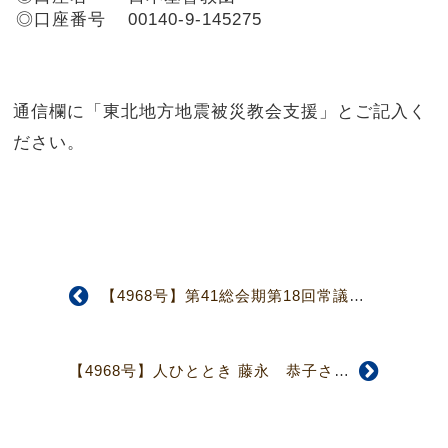
◎口座番号
00140-9-145275
通信欄に「東北地方地震被災教会支援」とご記入く
ださい。
【4968号】第41総会期第18回常議員会（1面）
【4968号】人ひととき 藤永 恭子さん-(4面)