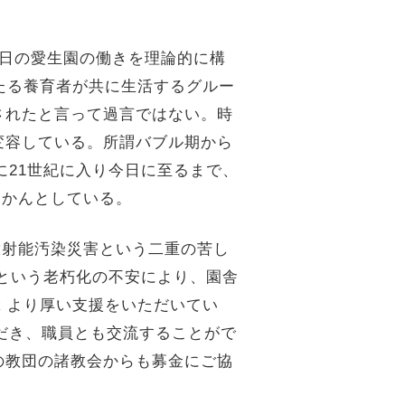
て今日の愛生園の働きを理論的に構
たる養育者が共に生活するグルー
されたと言って過言ではない。時
変容している。所謂バブル期から
に21世紀に入り今日に至るまで、
届かんとしている。
放射能汚染災害という二重の苦し
強という老朽化の不安により、園舎
erk より厚い支援をいただいてい
ただき、職員とも交流することがで
の教団の諸教会からも募金にご協