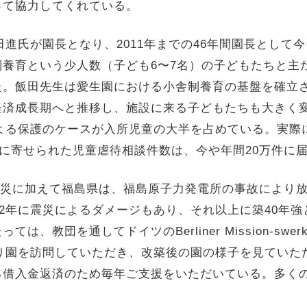
って協力してくれている。
田進氏が園長となり、2011年までの46年間園長とし
養育という少人数（子ども6〜7名）の子どもたちと主
た。飯田先生は愛生園における小舎制養育の基盤を確立
経済成長期へと推移し、施設に来る子どもたちも大きく
による保護のケースが入所児童の大半を占めている。実際
所に寄せられた児童虐待相談件数は、今や年間20万件に
の被災に加えて福島県は、福島原子力発電所の事故により
12年に震災によるダメージもあり、それ以上に築40年
、教団を通してドイツのBerliner Mission-sw
より園を訪問していただき、改築後の園の様子を見てい
る借入金返済のため毎年ご支援をいただいている。多く