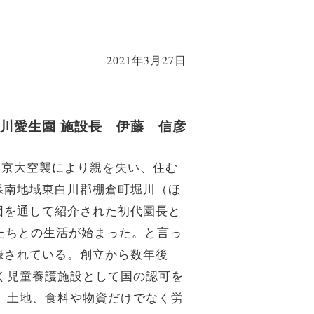
2021年3月27日
川愛生園 施設長 伊藤 信彦
東京大空襲により親を失い、住む
県南地域東白川郡棚倉町堀川（ほ
団を通して紹介された初代園長と
たちとの生活が始まった。と言っ
録されている。創立から数年後
づく児童養護施設として国の認可を
し、土地、食料や物資だけでなく労