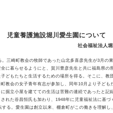
児童養護施設堀川愛生園について
社会福祉法人堀
遡る。三崎町教会の牧師であった山北多喜彦先生が3月の
安全に暮らせるようにと、賀川豊彦先生と共に福島県の
た子どもたちと生活するための場所を得る。そこに、教
町教会の女子青年有志が参加し、同年10月より子ども
角に掘立小屋を建てての生活は苦難の連続であったと記
された谷昌恒氏も加わり、1948年に児童福祉法に基
移転する。愛生園は創立以来、棚倉町がこの働きを理解