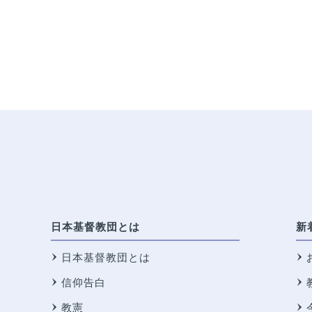
日本基督教団とは
新
日本基督教団とは
信仰告白
教憲