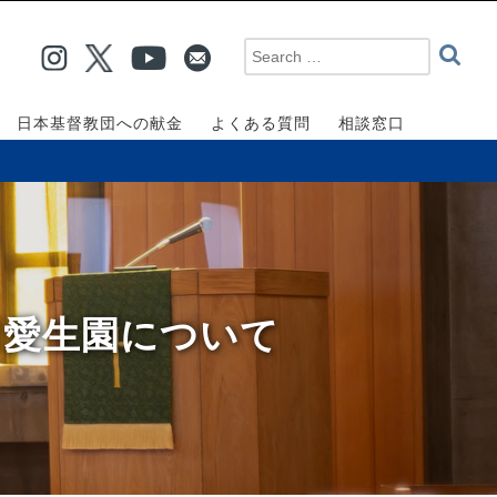
日本基督教団への献金
よくある質問
相談窓口
川愛生園について