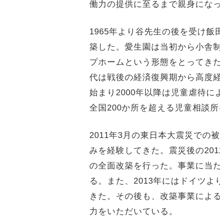
働力の提供に至るまで親身にな
1965年より谷先生の後を受け飯
築した。愛生園は当初から小舎制
プホームという形態をとってき
代は戦後の経済復興期から高度
始まり2000年以降は児童虐待
全国200か所を超える児童相談
2011年3月の東日本大震災で
みを経験してきた。震災後の20
の全面改築を行った。事業に当たっては
る。また、2013年にはドイツ
きた。その後も、改築事業によ
力をいただいている。