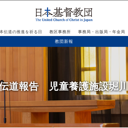
本伝道の推進を祈る日
教区事務所
事務局・出版局・年金局
教団新報
7号】伝道報告 児童養護施設堀