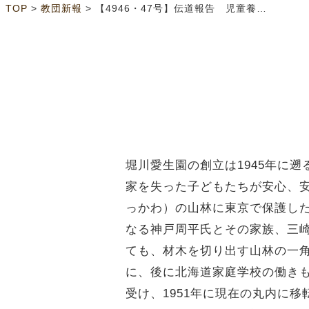
>
>
TOP
教団新報
【4946・47号】伝道報告 児童養護施設堀川愛生園について
堀川愛生園の創立は1945年に
家を失った子どもたちが安心、
っかわ）の山林に東京で保護し
なる神戸周平氏とその家族、三崎
ても、材木を切り出す山林の一
に、後に北海道家庭学校の働きも
受け、1951年に現在の丸内に