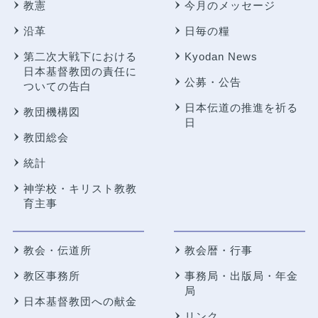
教憲
今月のメッセージ
沿革
日毎の糧
第二次大戦下における
Kyodan News
日本基督教団の責任に
公募・公告
ついての告白
日本伝道の推進を祈る
教団機構図
日
教団総会
統計
神学校・キリスト教教
育主事
教会・伝道所
教会暦・行事
教区事務所
事務局・出版局・年金
局
日本基督教団への献金
リンク