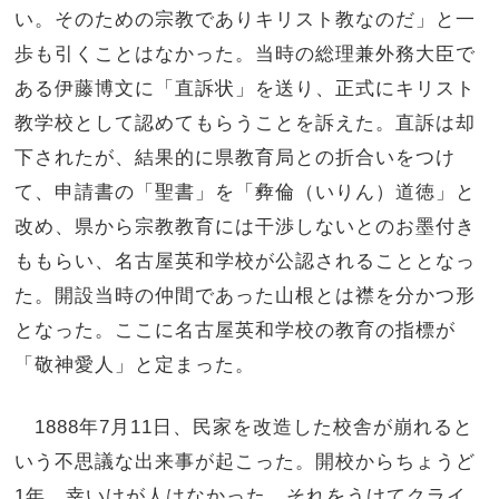
い。そのための宗教でありキリスト教なのだ」と一
歩も引くことはなかった。当時の総理兼外務大臣で
ある伊藤博文に「直訴状」を送り、正式にキリスト
教学校として認めてもらうことを訴えた。直訴は却
下されたが、結果的に県教育局との折合いをつけ
て、申請書の「聖書」を「彜倫（いりん）道徳」と
改め、県から宗教教育には干渉しないとのお墨付き
ももらい、名古屋英和学校が公認されることとなっ
た。開設当時の仲間であった山根とは襟を分かつ形
となった。ここに名古屋英和学校の教育の指標が
「敬神愛人」と定まった。
1888年7月11日、民家を改造した校舎が崩れると
いう不思議な出来事が起こった。開校からちょうど
1年。幸いけが人はなかった。それをうけてクライ