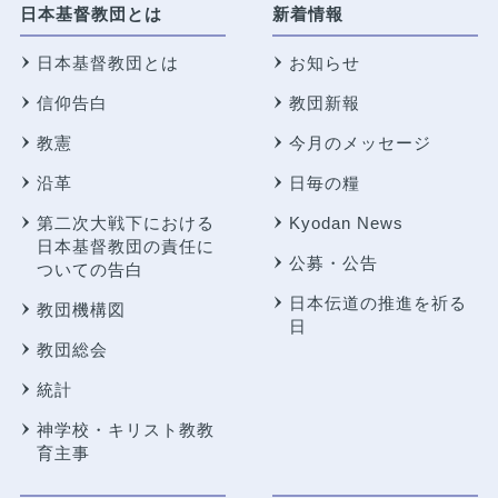
日本基督教団とは
新着情報
日本基督教団とは
お知らせ
信仰告白
教団新報
教憲
今月のメッセージ
沿革
日毎の糧
第二次大戦下における
Kyodan News
日本基督教団の責任に
公募・公告
ついての告白
日本伝道の推進を祈る
教団機構図
日
教団総会
統計
神学校・キリスト教教
育主事