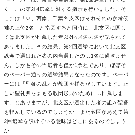
く、この第
2
回選挙に対する指示も行いました。そ
こには「東、西南、千葉各支区はそれぞれの参考候
補の上位
2
名」と指図すると同時に、北支区に関し
ては北支区が推薦した者以外の
4
名の名が記されて
ありました。その結果、第
2
回選挙において北支区
総会で選ばれた者の内当選したのは
1
名に過ぎませ
ん。しかもその当選者も僅か
1
票差であり、ほぼそ
のペーパー通りの選挙結果となったのです。ペーパ
ーには「聖餐の乱れが教団を揺るがしています。正
しい聖礼典をまもる教団形成のために…推薦しま
す」とありますが、北支区が選出した者の誰が聖餐
を軽んじているのでしょうか。また教区があえて第
2
回選挙を設けている意味はどこにあるのでしょう
か。