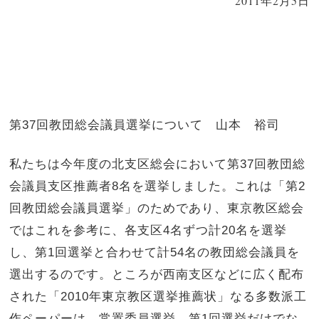
2011年2月5日
第
37
回教団総会議員選挙について 山本 裕司
私たちは今年度の北支区総会において第
37
回教団総
会議員支区推薦者
8
名を選挙しました。これは「第
2
回教団総会議員選挙」のためであり、東京教区総会
ではこれを参考に、各支区
4
名ずつ計
20
名を選挙
し、第
1
回選挙と合わせて計
54
名の教団総会議員を
選出するのです。ところが西南支区などに広く配布
された「
2010
年東京教区選挙推薦状」なる多数派工
作ペーパーは、常置委員選挙、第
1
回選挙だけでな