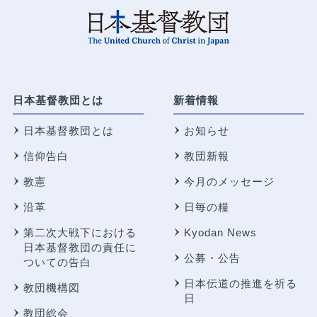
日本基督教団とは
新着情報
日本基督教団とは
お知らせ
信仰告白
教団新報
教憲
今月のメッセージ
沿革
日毎の糧
第二次大戦下における
Kyodan News
日本基督教団の責任に
公募・公告
ついての告白
日本伝道の推進を祈る
教団機構図
日
教団総会