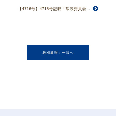
【4716号】4715号記載「常設委員会等委員選考結果」の修正報告
教団新報