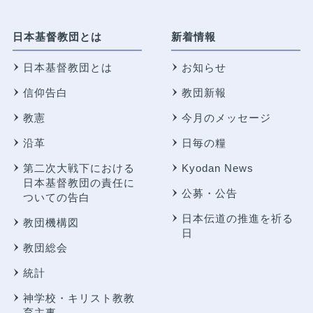
日本基督教団とは
新着情報
日本基督教団とは
お知らせ
信仰告白
教団新報
教憲
今月のメッセージ
沿革
日毎の糧
第二次大戦下における
Kyodan News
日本基督教団の責任に
公募・公告
ついての告白
日本伝道の推進を祈る
教団機構図
日
教団総会
統計
神学校・キリスト教教
育主事