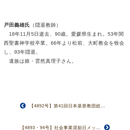
戸田義雄氏
（隠退教師）
18年11月5日逝去、90歳。愛媛県生まれ。53年関
西聖書神学校卒業。66年より松前、大町教会を牧会
し、93年隠退。
遺族は娘・雲然真理子さん。
【4892号】第41回日本基督教団総会 「伝道する教団の建設」—伝道の命と力の回復—
【4893・94号】社会事業奨励日メッセージ