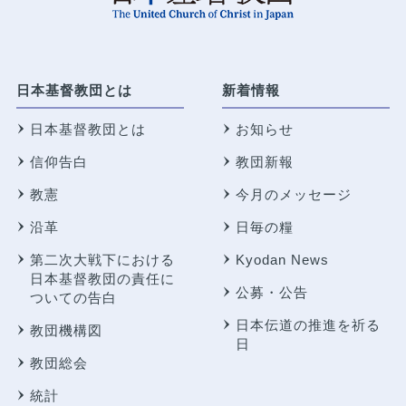
日本基督教団とは
新着情報
日本基督教団とは
お知らせ
信仰告白
教団新報
教憲
今月のメッセージ
沿革
日毎の糧
第二次大戦下における
Kyodan News
日本基督教団の責任に
公募・公告
ついての告白
日本伝道の推進を祈る
教団機構図
日
教団総会
統計