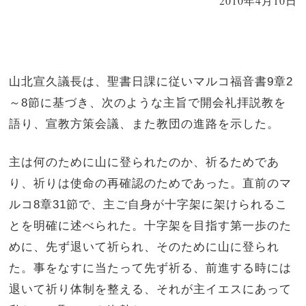
2010年4月10日
山北宣久議長は、聖書日課に従いマルコ福音書
9
章
2
～
8
節に基づき、次のような主旨で開会礼拝説教を
語り、宣教方策会議、また教団の進路を示した。
主は何のために山に登られたのか、祈るためであ
り、祈りは使命の再確認のためであった。直前のマ
ルコ
8
章
31
節で、主ご自身が十字架に架けられるこ
とを明確に述べられた。十字架を目指す第一歩のた
めに、先ず退いて祈られ、そのために山に登られ
た。事をなすに当たって先ず祈る、前進する時には
退いて祈り体制を整える、それが主イエスにあって