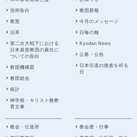
信仰告白
教団新報
教憲
今月のメッセージ
沿革
日毎の糧
第二次大戦下における
Kyodan News
日本基督教団の責任に
公募・公告
ついての告白
日本伝道の推進を祈る
教団機構図
日
教団総会
統計
神学校・キリスト教教
育主事
教会・伝道所
教会暦・行事