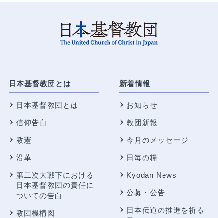
日本基督教団とは
新着情報
日本基督教団とは
お知らせ
信仰告白
教団新報
教憲
今月のメッセージ
沿革
日毎の糧
第二次大戦下における
Kyodan News
日本基督教団の責任に
公募・公告
ついての告白
日本伝道の推進を祈る
教団機構図