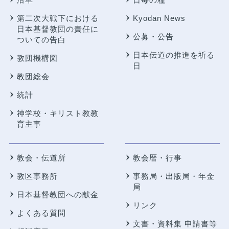
第二次大戦下における
Kyodan News
日本基督教団の責任に
公募・公告
ついての告白
日本伝道の推進を祈る
教団機構図
日
教団総会
統計
神学校・キリスト教教
育主事
教会・伝道所
教会暦・行事
教区事務所
事務局・出版局・年金
局
日本基督教団への献金
リンク
よくある質問
文書・資料集 申請書等