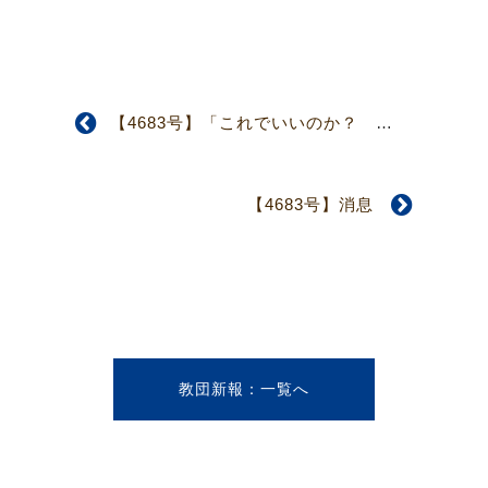
【4683号】「これでいいのか？ 今の教会」 関東教区・埼玉地区壮年部修養会
【4683号】消息
教団新報