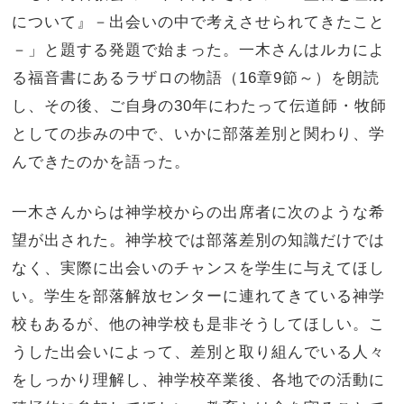
について』－出会いの中で考えさせられてきたこと
－」と題する発題で始まった。一木さんはルカによ
る福音書にあるラザロの物語（
16
章
9
節～）を朗読
し、その後、ご自身の
30
年にわたって伝道師・牧師
としての歩みの中で、いかに部落差別と関わり、学
んできたのかを語った。
一木さんからは神学校からの出席者に次のような希
望が出された。神学校では部落差別の知識だけでは
なく、実際に出会いのチャンスを学生に与えてほし
い。学生を部落解放センターに連れてきている神学
校もあるが、他の神学校も是非そうしてほしい。こ
うした出会いによって、差別と取り組んでいる人々
をしっかり理解し、神学校卒業後、各地での活動に