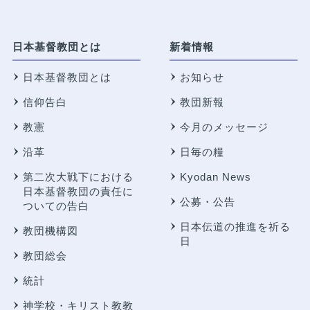
日本基督教団とは
新着情報
日本基督教団とは
お知らせ
信仰告白
教団新報
教憲
今月のメッセージ
沿革
日毎の糧
第二次大戦下における
Kyodan News
日本基督教団の責任に
公募・公告
ついての告白
日本伝道の推進を祈る
教団機構図
日
教団総会
統計
神学校・キリスト教教