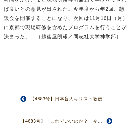
ば良いとの意見が出された。今年度から年
2
回、懇
談会を開催することになり、次回は
11
月
16
日（月）
に京都で現場研修を含めたプログラムを行うことが
決まった。 （越後屋朗報／同志社大学神学部）
【4683号】日本盲人キリスト教伝道協議会 第36回定期総会、第59回全国修養会開催
【4683号】「これでいいのか？ 今の教会」 関東教区・埼玉地区壮年部修養会