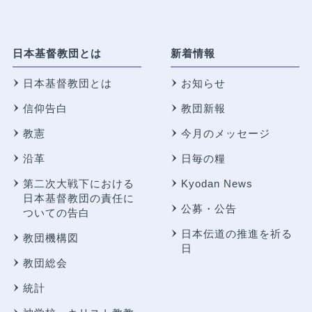
日本基督教団とは
新着情報
日本基督教団とは
お知らせ
信仰告白
教団新報
教憲
今月のメッセージ
沿革
日毎の糧
第二次大戦下における
Kyodan News
日本基督教団の責任に
公募・公告
ついての告白
日本伝道の推進を祈る
教団機構図
日
教団総会
統計