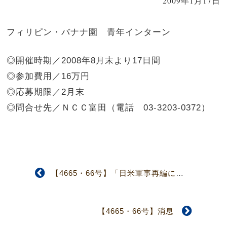
2009年1月17日
フィリピン・バナナ園 青年インターン
◎開催時期／2008年8月末より17日間
◎参加費用／16万円
◎応募期限／2月末
◎問合せ先／ＮＣＣ富田（電話 03-3203-0372）
【4665・66号】「日米軍事再編に関し北米教会との共働を開始する件」否決
【4665・66号】消息