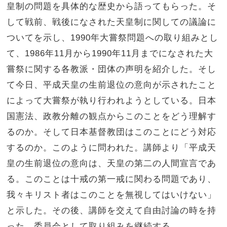
皇制の問題を具体的な歴史から語ってもらった。そ
して戦前、戦後になされた天皇制に関しての議論に
ついてを示し、1990年大嘗祭問題への取り組みとし
て、1986年11月から1990年11月までになされた大
嘗祭に関する各教派・団体の声明を紹介した。そし
て今日、平成天皇の生前退位の意向が示されたこと
によって大嘗祭が執り行われようとしている。日本
国憲法、政教分離の観点からこのことをどう理解す
るのか。そして日本基督教団はこのことにどう対応
するのか。このように問われた。講師より「平成天
皇の生前退位の意向は、天皇の第二の人間宣言であ
る。このことは十戒の第一戒に関わる問題であり、
我々キリスト者はこのことを無視してはいけない」
と示した。その後、講師を交えて自由討論の時を持
った。委員会として取り組みを継続する。