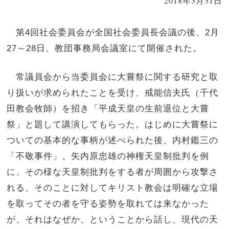
2018年3月31日
第4回社会委員会が全国社会委員長会議の後、2月
27～28日、教団事務局会議室にて開催された。
常議員会から当委員会に大嘗祭に関する研究と取
り扱いが求められたことを受け、戒能信夫氏（千代
田教会牧師）を招き「平成天皇の生前退位と大嘗
祭」と題して講演してもらった。はじめに大嘗祭に
ついての基本的な事柄が述べられた後、内村鑑三の
「不敬事件」、矢内原忠雄の神権天皇制批判を例
に、その様な天皇制批判をする者が周囲から攻撃さ
れる、そのことに対してキリスト教会は明確な立場
を取ってその者を守る姿勢を取れては来なかった
が、それはなぜか、ということから話し、現代の天