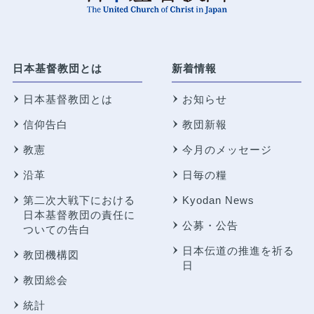
日本基督教団とは
新着情報
日本基督教団とは
お知らせ
信仰告白
教団新報
教憲
今月のメッセージ
沿革
日毎の糧
第二次大戦下における
Kyodan News
日本基督教団の責任に
公募・公告
ついての告白
日本伝道の推進を祈る
教団機構図
日
教団総会
統計