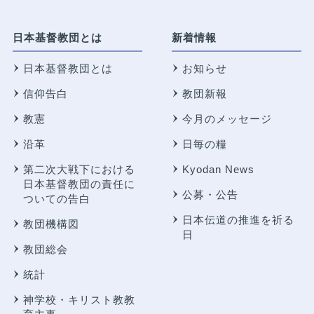
日本基督教団とは
新着情報
日本基督教団とは
お知らせ
信仰告白
教団新報
教憲
今月のメッセージ
沿革
日毎の糧
第二次大戦下における
Kyodan News
日本基督教団の責任に
公募・公告
ついての告白
日本伝道の推進を祈る
教団機構図
日
教団総会
統計
神学校・キリスト教教