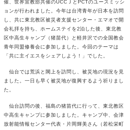
催、世界宣教部共催のUCCＪとPCTのユースミッシ
ョンが行われました。今年は台湾青年が日本を訪問
し、共に東北教区被災者支援センター・エマオで開
会礼拝を持ち、ホームステイを2泊した後、東北教
区中高生キャンプ（猪苗代）と軽井沢での全国教会
青年同盟修養会に参加しました。今回のテーマは
「共に主イエスをシェアしよう！」でした。
仙台では荒浜と閖上を訪問し、被災地の現況を見
ました。一日も早く被災地が復興するよう祈りまし
た。
仙台訪問の後、福島の猪苗代に行って、東北教区
中高生キャンプに参加しました。キャンプ中、会津
放射能情報センター代表・片岡輝美さん（若松栄町