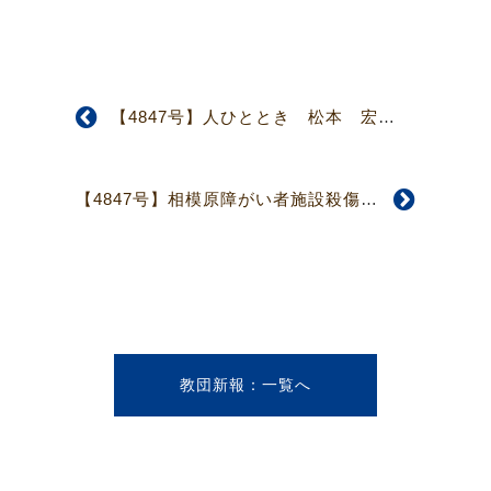
【4847号】人ひととき 松本 宏子さん 主にある交わりに生かされて
【4847号】相模原障がい者施設殺傷事件に際して 2016年8月9日 日本基督教団社会委員会委員長 芳澤 信
教団新報