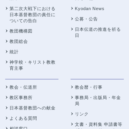
第二次大戦下における
Kyodan News
日本基督教団の責任に
公募・公告
ついての告白
日本伝道の推進を祈る
教団機構図
日
教団総会
統計
神学校・キリスト教教
育主事
教会・伝道所
教会暦・行事
教区事務所
事務局・出版局・年金
局
日本基督教団への献金
リンク
よくある質問
文書・資料集 申請書等
相談窓口