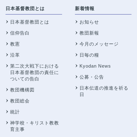
日本基督教団とは
新着情報
日本基督教団とは
お知らせ
信仰告白
教団新報
教憲
今月のメッセージ
沿革
日毎の糧
第二次大戦下における
Kyodan News
日本基督教団の責任に
公募・公告
ついての告白
日本伝道の推進を祈る
教団機構図
日
教団総会
統計
神学校・キリスト教教
育主事