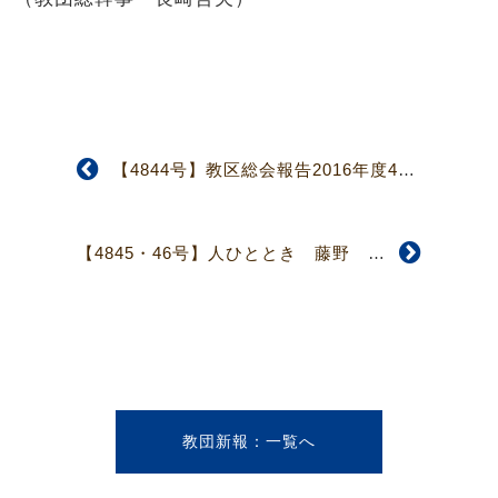
【4844号】教区総会報告2016年度4 教区総会終わる、教団総会へ
【4845・46号】人ひととき 藤野 俊夫さん 若き魂にメッセージを語り続けて
教団新報