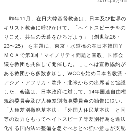
2016年8月6日
昨年11月、在日大韓基督教会は、日本及び世界の
キリスト教会に呼びかけて、「ヘイトスピーチをの
りこえ、共生の天幕をひろげよう」（創世記26・
23〜25） を主題に、東京・水道橋の在日本韓国Ｙ
ＭＣＡで第3回「マイノリティ問題と宣教」国際会
議を教団も共催して開催した。ここへは宣教協約が
ある教団から多数参加し、WCCを始め日本各教派・
アジア・アフリカ・欧州・北米からの出席者と協議
した。会議は、日本政府に対して、14年国連自由権
規約委員会及び人種差別撤廃委員会の勧告に従い、
「人種差別撤廃基本法」「外国人住民基本法」と同
等の効力をもってヘイトスピーチ等差別行為を違法
化する国内法の整備を急ぐべきとの強い意志が支配