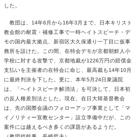
した。
教団は、14年6月から16年3月まで、日本キリスト
教会館の耐震・補修工事で一時ヘイトスピーチ・デ
モの国内最大拠点、新宿区大久保通り一丁目に仮事
務所を設けた。この間、在特会デモが京都朝鮮人小
学校に対する攻撃で、京都地裁が1226万円の賠償金
支払いを主催者の在特会に命じ、最高裁も14年10月
に最終判決を下した。更に、本年5月24日衆議院
は、「ヘイトスピーチ解消法」を可決して、日本初
の反人種差別法とした。現在、在日大韓基督教会
は、先の国際会議のフォローアップ事業として「マ
イノリティー宣教センター」設立準備中だが、この
案件には越えるべき多くの課題があるようだ。
（教団総幹事 長崎哲夫）