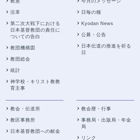
教憲
今月のメッセージ
沿革
日毎の糧
第二次大戦下における
Kyodan News
日本基督教団の責任に
公募・公告
ついての告白
日本伝道の推進を祈る
教団機構図
日
教団総会
統計
神学校・キリスト教教
育主事
教会・伝道所
教会暦・行事
教区事務所
事務局・出版局・年金
局
日本基督教団への献金
リンク