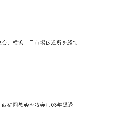
亀教会、横浜十日市場伝道所を経て
り西福岡教会を牧会し03年隠退。