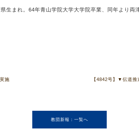
兵庫県生まれ。64年青山学院大学大学院卒業、同年より
プ実施
【4842号】▼伝道
教団新報