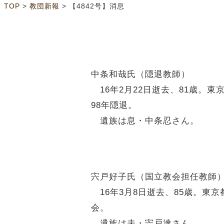
>
>
TOP
教団新報
【4842号】消息
中条和哉氏（隠退教師）
16年2月22日逝去、81歳。
98年隠退。
遺族は息・中条忍さん。
宍戸好子氏（国立教会担任教師
16年3月8日逝去、85歳。東
会。
遺族は夫・宍戸達さん。