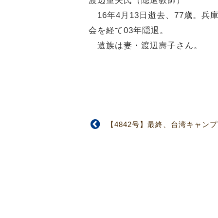
渡辺重夫氏（隠退教師）
16年4月13日逝去、77歳。
会を経て03年隠退。
遺族は妻・渡辺壽子さん。
【4842号】最終、台湾キャン