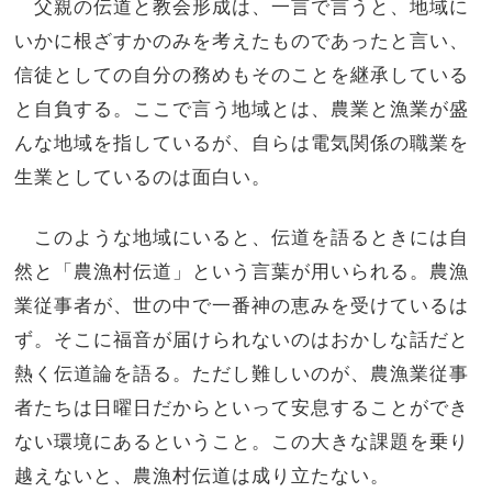
父親の伝道と教会形成は、一言で言うと、地域に
いかに根ざすかのみを考えたものであったと言い、
信徒としての自分の務めもそのことを継承している
と自負する。ここで言う地域とは、農業と漁業が盛
んな地域を指しているが、自らは電気関係の職業を
生業としているのは面白い。
このような地域にいると、伝道を語るときには自
然と「農漁村伝道」という言葉が用いられる。農漁
業従事者が、世の中で一番神の恵みを受けているは
ず。そこに福音が届けられないのはおかしな話だと
熱く伝道論を語る。ただし難しいのが、農漁業従事
者たちは日曜日だからといって安息することができ
ない環境にあるということ。この大きな課題を乗り
越えないと、農漁村伝道は成り立たない。