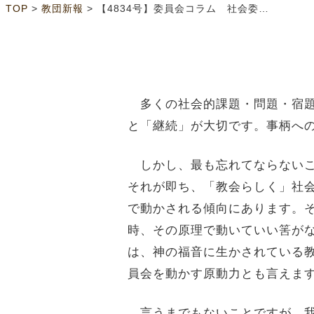
>
>
TOP
教団新報
【4834号】委員会コラム 社会委員会 教会らしく社会問題を扱う 芳澤 信
多くの社会的課題・問題・宿題
と「継続」が大切です。事柄へ
しかし、最も忘れてならないこ
それが即ち、「教会らしく」社
で動かされる傾向にあります。
時、その原理で動いていい筈が
は、神の福音に生かされている
員会を動かす原動力とも言えま
言うまでもないことですが、我