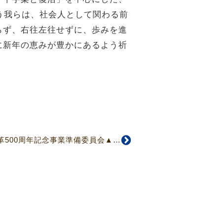
う我らは、社会人として関わる前
らず、右往左往せずに、歩みを進
に新年の恵みが豊かにあるよう祈
【4834号】▼宗教改革500周年記念事業準備委員会▲諸事業の具体的立案・準備を開始