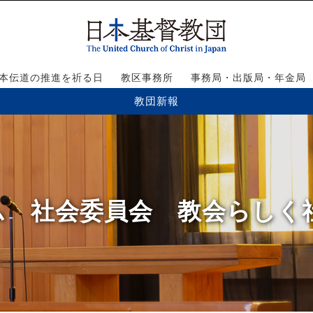
本伝道の推進を祈る日
教区事務所
事務局・出版局・年金局
教団新報
ラム 社会委員会 教会らしく