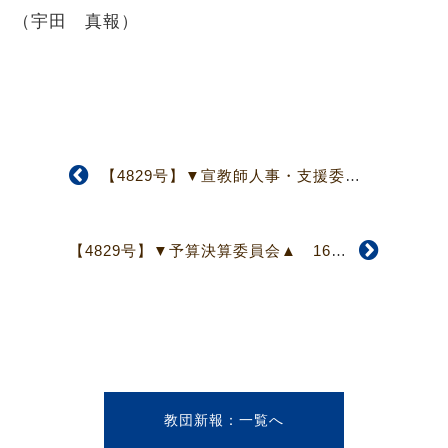
（宇田 真報）
【4829号】▼宣教師人事・支援委員会▲ 宣教師受入れ手続きについて議論
【4829号】▼予算決算委員会▲ 16年度予算、負担金2％減、委員会費10％減
教団新報