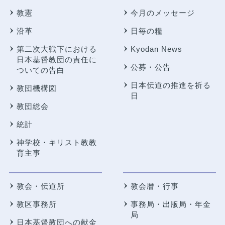
教憲
今月のメッセージ
沿革
日毎の糧
第二次大戦下における
Kyodan News
日本基督教団の責任に
公募・公告
ついての告白
日本伝道の推進を祈る
教団機構図
日
教団総会
統計
神学校・キリスト教教
育主事
教会・伝道所
教会暦・行事
教区事務所
事務局・出版局・年金
局
日本基督教団への献金