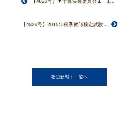
【4829号】▼予算決算委員会▲ 16年度予算、負担金2％減、委員会費10％減
【4829号】2015年秋季教師検定試験 補教師19名、正教師61名、転入2名受験
教団新報