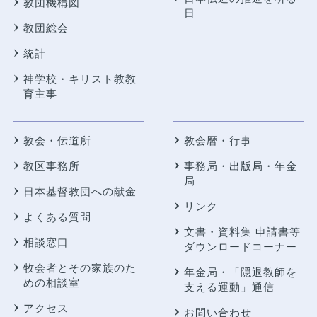
教団機構図
日
教団総会
統計
神学校・キリスト教教
育主事
教会・伝道所
教会暦・行事
教区事務所
事務局・出版局・年金
局
日本基督教団への献金
リンク
よくある質問
文書・資料集 申請書等
相談窓口
ダウンロードコーナー
牧会者とその家族のた
年金局・
「隠退教師を
めの相談室
支える運動」通信
アクセス
お問い合わせ