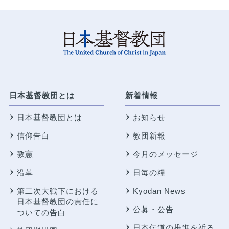
日本基督教団とは
新着情報
日本基督教団とは
お知らせ
信仰告白
教団新報
教憲
今月のメッセージ
沿革
日毎の糧
第二次大戦下における
Kyodan News
日本基督教団の責任に
公募・公告
ついての告白
日本伝道の推進を祈る