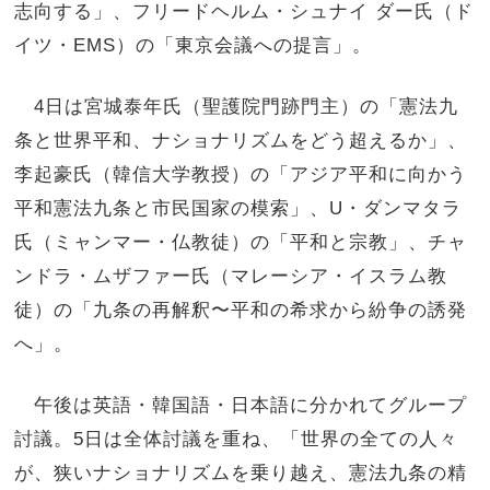
志向する」、フリードヘルム・シュナイ ダー氏（ド
イツ・EMS）の「東京会議への提言」。
4日は宮城泰年氏（聖護院門跡門主）の「憲法九
条と世界平和、ナショナリズムをどう超えるか」、
李起豪氏（韓信大学教授）の「アジア平和に向かう
平和憲法九条と市民国家の模索」、U・ダンマタラ
氏（ミャンマー・仏教徒）の「平和と宗教」、チャ
ンドラ・ムザファー氏（マレーシア・イスラム教
徒）の「九条の再解釈〜平和の希求から紛争の誘発
へ」。
午後は英語・韓国語・日本語に分かれてグループ
討議。5日は全体討議を重ね、「世界の全ての人々
が、狭いナショナリズムを乗り越え、憲法九条の精