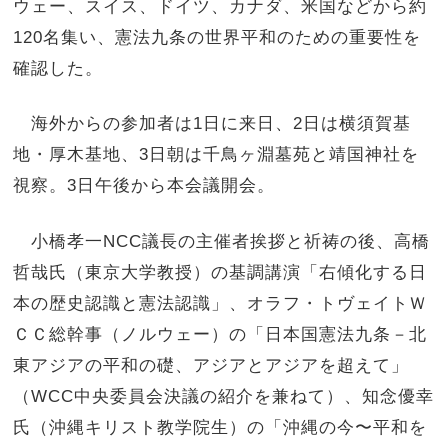
ウェー、スイス、ドイツ、カナダ、米国などから約
120名集い、憲法九条の世界平和のための重要性を
確認した。
海外からの参加者は1日に来日、2日は横須賀基
地・厚木基地、3日朝は千鳥ヶ淵墓苑と靖国神社を
視察。3日午後から本会議開会。
小橋孝一NCC議長の主催者挨拶と祈祷の後、高橋
哲哉氏（東京大学教授）の基調講演「右傾化する日
本の歴史認識と憲法認識」、オラフ・トヴェイトＷ
ＣＣ総幹事（ノルウェー）の「日本国憲法九条－北
東アジアの平和の礎、アジアとアジアを超えて」
（WCC中央委員会決議の紹介を兼ねて）、知念優幸
氏（沖縄キリスト教学院生）の「沖縄の今〜平和を