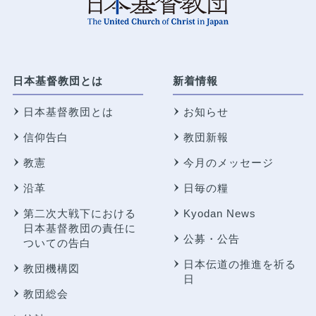
日本基督教団とは
新着情報
日本基督教団とは
お知らせ
信仰告白
教団新報
教憲
今月のメッセージ
沿革
日毎の糧
第二次大戦下における
Kyodan News
日本基督教団の責任に
公募・公告
ついての告白
日本伝道の推進を祈る
教団機構図
日
教団総会