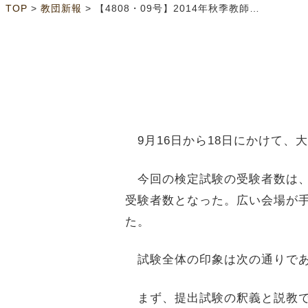
>
>
TOP
教団新報
【4808・09号】2014年秋季教師検定試験 計88名、多くの献身者を与えられ実施
9月16日から18日にかけて、
今回の検定試験の受験者数は、補
受験者数となった。広い会場が
た。
試験全体の印象は次の通りで
まず、提出試験の釈義と説教で