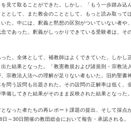
とを見て取ることができた。しかし、「もう一歩踏み込
こととして、また教会のこととして、もっと読み取って
もいた。中には、釈義と黙想の区別がついていない者や
残念であった。釈義がしっかりできている受験者は、そ
った。全体として、補教師はよくできていた。しかし
く出た結果となった。「教憲教規および諸規則・宗教法
が、宗教法人法への理解が足りない者もいた。旧約聖書
体を問う設問も出題された。その設問の正解率は低く、
が準備してきた結果がそのまま反映された結果となった
となった者たちの再レポート課題の提出、そして採点
28日～30日開催の教団総会において報告・承認される。