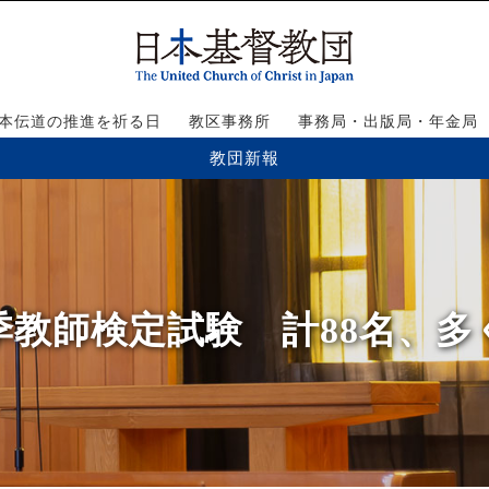
本伝道の推進を祈る日
教区事務所
事務局・出版局・年金局
教団新報
4年秋季教師検定試験 計88名