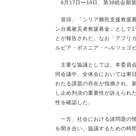
6月17日〜18日、第38総会
冒頭、「シリア難民支援救援募金
ン台風被災者救援募金」として1千158
とが報告された。なお「アフリカ
ルビア・ボスニア・ヘルツェゴ
主要な協議としては、本委員会
同会議中、全体会においては東
わたる課題の存在が指摘され、新
し止め判決の重要性が訴えられ
性を確認した。
一方、社会における諸問題の情
を聞き合い、協議するための時