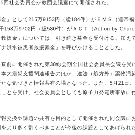
期第5回社会委員会が教団会議室にて開催された。
」として215万9153円（総184件）がＥＭＳ（連帯
万9702円（総580件）がＡＣＴ（Action by Church
救援金」については、引き続き募金を受付ける。加えて
ビナ洪水被災者救援募金」を呼びかけることとした。
直前に開催された第38総会期全国社会委員長会議を受
日本大震災支援関連報告のほか、違法（処方外）薬物汚
たな気づきと情報共有の場となった。また、5月21日
たことを受け、社会委員会としても原子力発電所事故に
報交換や課題の共有を目的として開催された同会議に
間をより多く割くべきことが今後の課題としてあげられ