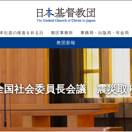
本伝道の推進を祈る日
教区事務所
事務局・出版局・年金局
教団新報
】全国社会委員長会議 震災