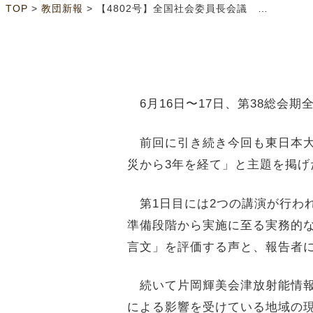
>
>
TOP
教団新報
【4802号】全国社会委員長会議 震災取り組みを共有
6月16日〜17日、第38総会
前回に引き続き今回も東日本大
災から3年を経て」と主題を掲げ
第1日目には2つの講演が行わ
準備段階から実施に至る実務的
言文」を評価する声と、報告者
続いて片岡輝美会津放射能情報
による影響を受けている地域の