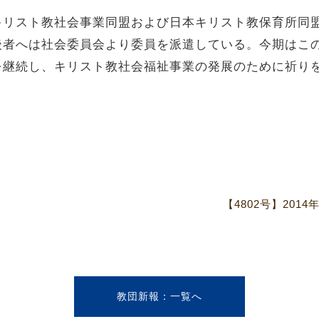
リスト教社会事業同盟および日本キリスト教保育所同
後者へは社会委員会より委員を派遣している。今期はこ
を継続し、キリスト教社会福祉事業の発展のために祈り
【4802号】20
教団新報