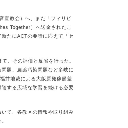
福音宣教会）へ、また「フィリピ
es Together）へ送金されたこ
新たにACTの要請に応えて「セ
けて、その評価と反省を行った。
染問題、農薬汚染問題など多岐に
、福井地裁による大飯原発稼働差
付随する広域な学習を続ける必要
おいて、各教区の情報や取り組み
た。