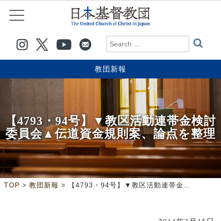
教団新報
【4793・94号】▼教区活動連帯金検討
委員会▲伝道資金規則案、論点を整理
>
>
TOP
教団新報
【4793・94号】▼教区活動連帯金検討委員会▲伝道資金規則案、論点を整理