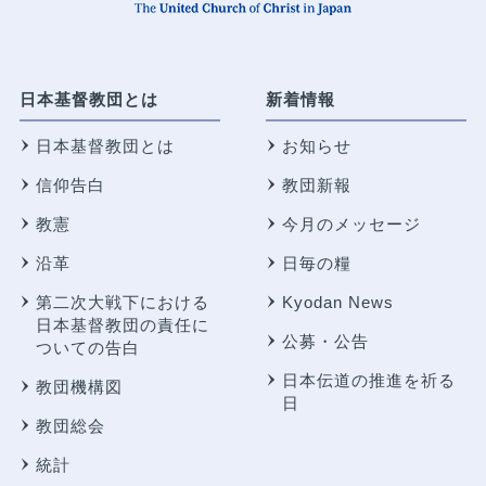
日本基督教団とは
新着情報
日本基督教団とは
お知らせ
信仰告白
教団新報
教憲
今月のメッセージ
沿革
日毎の糧
第二次大戦下における
Kyodan News
日本基督教団の責任に
公募・公告
ついての告白
日本伝道の推進を祈る
教団機構図
日
教団総会
統計