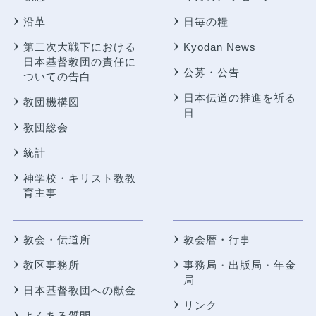
沿革
日毎の糧
第二次大戦下における
Kyodan News
日本基督教団の責任に
公募・公告
ついての告白
日本伝道の推進を祈る
教団機構図
日
教団総会
統計
神学校・キリスト教教
育主事
教会・伝道所
教会暦・行事
教区事務所
事務局・出版局・年金
局
日本基督教団への献金
リンク
よくある質問