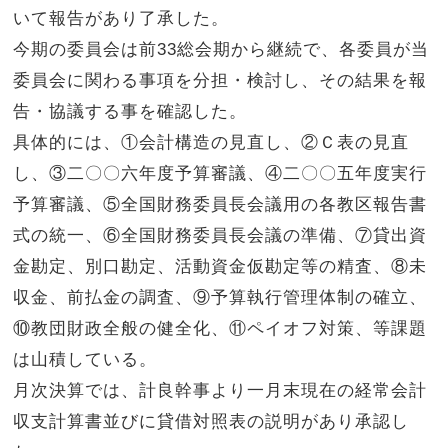
いて報告があり了承した。
今期の委員会は前33総会期から継続で、各委員が当
委員会に関わる事項を分担・検討し、その結果を報
告・協議する事を確認した。
具体的には、①会計構造の見直し、②Ｃ表の見直
し、③二〇〇六年度予算審議、④二〇〇五年度実行
予算審議、⑤全国財務委員長会議用の各教区報告書
式の統一、⑥全国財務委員長会議の準備、⑦貸出資
金勘定、別口勘定、活動資金仮勘定等の精査、⑧未
収金、前払金の調査、⑨予算執行管理体制の確立、
⑩教団財政全般の健全化、⑪ペイオフ対策、等課題
は山積している。
月次決算では、計良幹事より一月末現在の経常会計
収支計算書並びに貸借対照表の説明があり承認し