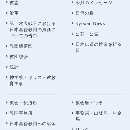
教憲
今月のメッセージ
沿革
日毎の糧
第二次大戦下における
Kyodan News
日本基督教団の責任に
公募・公告
ついての告白
日本伝道の推進を祈る
教団機構図
日
教団総会
統計
神学校・キリスト教教
育主事
教会・伝道所
教会暦・行事
教区事務所
事務局・出版局・年金
局
日本基督教団への献金
リンク