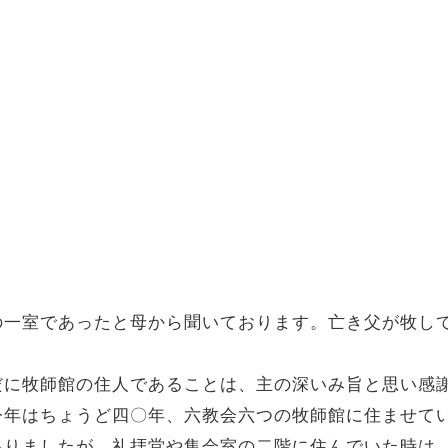
）
の一室であったと母から聞いております。亡き父が牧し
だに牧師館の住人であることは、主の深いみ旨と思い感
今年はちょうど四〇年、六教会六つの牧師館に住ませて
ありましたが、礼拝堂や集会室の二階に住んでいた時は