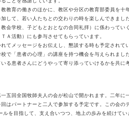
いることを感謝しています。
ト教教育の働きのほかに、教区や分区の教育部委員を十
参加して、若い人たちとの交わりの時を楽しんできまし
（教会学校、子どもとおとなの合同礼拝）に係わってい
ＰＴＡ活動）にも参与させてもらっています。
かれてメッセージをお伝えし、懇談する時も予定されて
学校で「患者の心理」の講座を持つ機会を与えられまし
ている患者さんにどうやって寄り添っていけるかを共に
第一五回全国牧師夫人の会が松山で開かれます。二年に
今回はパートナーと二人で参加する予定です。この会のテ
ゴールを目指して、支え合いつつ、地上の歩みを続けてい