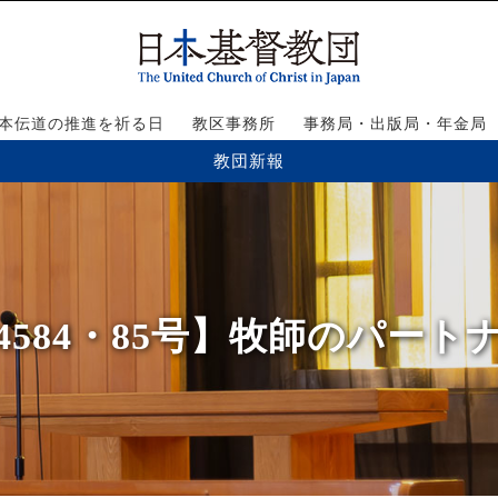
本伝道の推進を祈る日
教区事務所
事務局・出版局・年金局
教団新報
4584・85号】牧師のパート