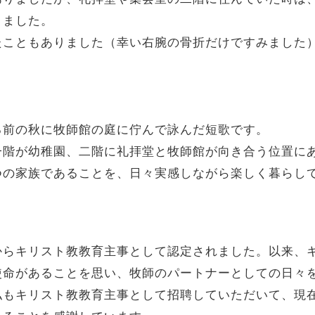
りました。
たこともありました（幸い右腕の骨折だけですみました
る前の秋に牧師館の庭に佇んで詠んだ短歌です。
一階が幼稚園、二階に礼拝堂と牧師館が向き合う位置に
つの家族であることを、日々実感しながら楽しく暮らし
からキリスト教教育主事として認定されました。以来、
使命があることを思い、牧師のパートナーとしての日
私もキリスト教教育主事として招聘していただいて、現