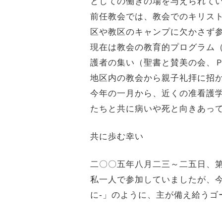
としての働きの場を与えられて
前任教会では、教会でのキリス
区や教区のキャンプに欠かさず
現在は教会の教育的プログラム
護者の集い（聖書と賛美の会、
地区内の教会から親子礼拝に招
今年の一月から、近くの准看護
たちと共に病いや死と向きあっ
共に歩む幸い
二〇〇五年八月二三～二五日、
私一人で参加していましたが、
に-」のように、主が備え給う