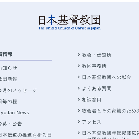
着情報
教会・伝道所
教区事務所
お知らせ
日本基督教団への献金
教団新報
よくある質問
今月のメッセージ
相談窓口
日毎の糧
牧会者とその家族のため
Kyodan News
アクセス
公募・公告
日本基督教団年鑑掲載広
日本伝道の推進を祈る日