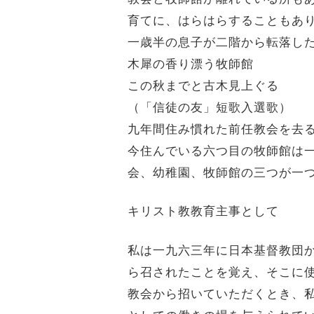
育てに、はらはらすることもあ
一歳半の息子が二階から転落し
木犀の香り漂う牧師館
この秋までと古木見上ぐる
（「信徒の友」短歌入選歌）
九年間住み慣れた前任教会を去
今住んでいる六つ目の牧師館は
会、幼稚園、牧師館の三つが一
キリスト教教育主事として
私は一九六三年に日本基督教団
ら召されたことを覚え、そこに
教会から招いていただくとき、