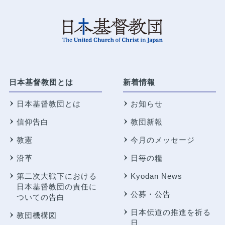
日本基督教団とは
新着情報
日本基督教団とは
お知らせ
信仰告白
教団新報
教憲
今月のメッセージ
沿革
日毎の糧
第二次大戦下における
Kyodan News
日本基督教団の責任に
公募・公告
ついての告白
日本伝道の推進を祈る
教団機構図
日