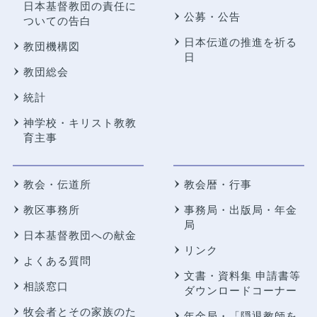
日本基督教団の責任に
公募・公告
ついての告白
日本伝道の推進を祈る
教団機構図
日
教団総会
統計
神学校・キリスト教教
育主事
教会・伝道所
教会暦・行事
教区事務所
事務局・出版局・年金
局
日本基督教団への献金
リンク
よくある質問
文書・資料集 申請書等
相談窓口
ダウンロードコーナー
牧会者とその家族のた
年金局・
「隠退教師を