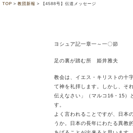
>
>
TOP
教団新報
【4588号】伝道メッセージ
ヨシュア記一章一～一〇節
足の裏が踏む所 姫井雅夫
教会は、イエス・キリストの十
て神を礼拝します。しかし、そ
伝えなさい」（マルコ16・15
す。
よく言われることですが、日本
うか。日本の長年にわたる異教
あげることが出来ると思います