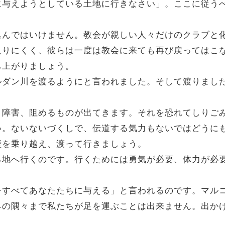
に与えようとしている土地に行きなさい」。ここに従う
んではいけません。教会が親しい人々だけのクラブと
入りにくく、彼らは一度は教会に来ても再び戻ってはこ
ち上がりましょう。
ダン川を渡るようにと言われました。そして渡りまし
。
、障害、阻めるものが出てきます。それを恐れてしりご
い。ないないづくしで、伝道する気力もないではどうに
壁を乗り越え、渡って行きましょう。
地へ行くのです。行くためには勇気が必要、体力が必
すべてあなたたちに与える」と言われるのです。マルコ
界の隅々まで私たちが足を運ぶことは出来ません。出か