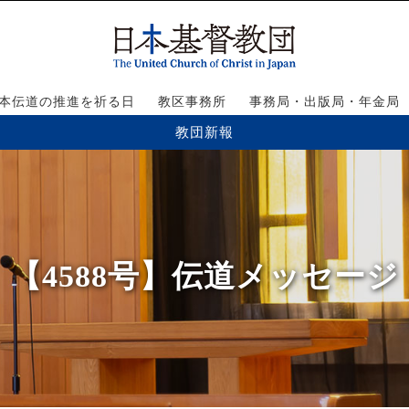
本伝道の推進を祈る日
教区事務所
事務局・出版局・年金局
教団新報
【4588号】伝道メッセージ