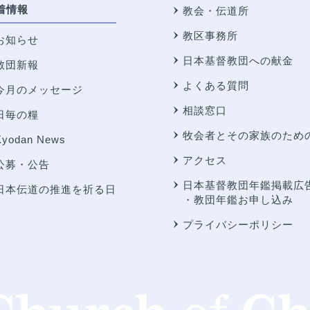
着情報
教会・伝道所
教区事務所
お知らせ
日本基督教団への献金
教団新報
よくある質問
今月のメッセージ
相談窓口
日毎の糧
牧会者とその家族のため
Kyodan News
アクセス
公募・公告
日本基督教団年鑑掲載広
日本伝道の推進を祈る日
・教団年鑑お申し込み
プライバシーポリシー