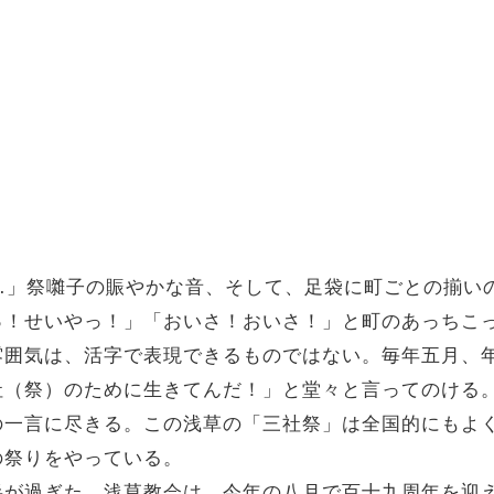
…」祭囃子の賑やかな音、そして、足袋に町ごとの揃い
っ！せいやっ！」「おいさ！おいさ！」と町のあっちこ
雰囲気は、活字で表現できるものではない。毎年五月、
社（祭）のために生きてんだ！」と堂々と言ってのける
の一言に尽きる。この浅草の「三社祭」は全国的にもよ
の祭りをやっている。
半が過ぎた。浅草教会は、今年の八月で百十九周年を迎