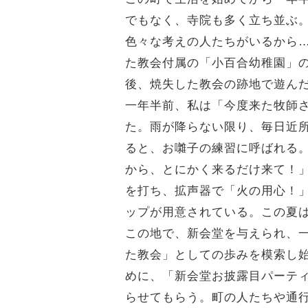
でもなく、寺院も多く立ち並ぶ
色々な考えの人たちがいるから
た教会付属の「小百合幼稚園」
後、焼失した教会の跡地で遊ん
一年半前、私は「今度来た牧師
た。雨が降らない限り、毎日近
ると、お囃子の練習に呼ばれる
から、とにかく来るだけ来て！
を打ち、拡声器で「火の用心！
ップが用意されている。この夏
この地で、新会堂を与えられ、
た教会」としての歩みを模索し
めに、「新会堂お披露目パーテ
らせてもらう。町の人たちや通