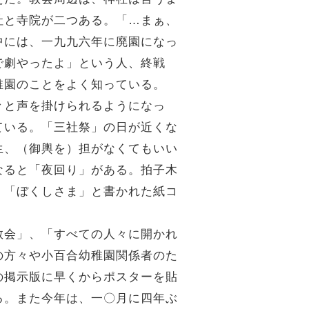
社と寺院が二つある。「…まぁ、
中には、一九九六年に廃園になっ
で劇やったよ」という人、終戦
稚園のことをよく知っている。
々と声を掛けられるようになっ
ている。「三社祭」の日が近くな
生、（御輿を）担がなくてもいい
なると「夜回り」がある。拍子木
、「ぼくしさま」と書かれた紙コ
。
教会」、「すべての人々に開かれ
の方々や小百合幼稚園関係者のた
の掲示版に早くからポスターを貼
る。また今年は、一〇月に四年ぶ