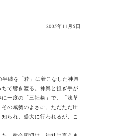
2005年11月5日
の半纏を「粋」に着こなした神輿
っちで響き渡る。神輿と担ぎ手が
年に一度の「三社祭」で、「浅草
。その威勢のよさに、ただただ圧
く知られ、盛大に行われるが、こ
えた。教会周辺は、神社は言うま