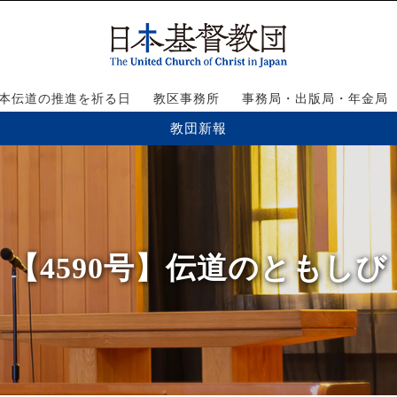
本伝道の推進を祈る日
教区事務所
事務局・出版局・年金局
教団新報
【4590号】伝道のともしび