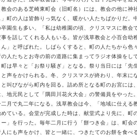
。教会のある芝崎東町会（旧町名）には、教会の他に神
…」町の人は皆飾りっ気なく、暖かい人たちばかりだ。
の卒園生も多い。「私は幼稚園の頃、クリスマスに教会
だ事を話してくれる人もいる。皆が浅草教会と小百合幼
さん」と呼ばれた。しばらくすると、町の人たちから色
所の人たちとお寺の前の道路に集まってラジオ体操をし
。町は早々と「お祭り騒ぎ」となる。祭り当日には「先
」と声をかけられる。冬、クリスマスが終わり、年末に
」と叫びながら町内を回る。詰め所となる町のお宮には
は、地元民として「隅田川花火大会」の警備員をやった
一二月で丸二年になる。浅草教会は今、「地域に仕える
始めている。会堂が完成した時は、献堂式より先に、町
ィー」を行った。毎年二月に行う「餅つき会」は、町会
行人にも声をかけ、皆と一緒に、つきたてのお餅を食べ