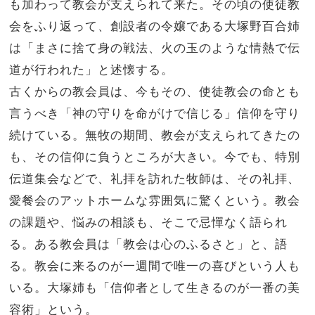
も加わって教会が支えられて来た。その頃の使徒教
会をふり返って、創設者の令嬢である大塚野百合姉
は「まさに捨て身の戦法、火の玉のような情熱で伝
道が行われた」と述懐する。
古くからの教会員は、今もその、使徒教会の命とも
言うべき「神の守りを命がけで信じる」信仰を守り
続けている。無牧の期間、教会が支えられてきたの
も、その信仰に負うところが大きい。今でも、特別
伝道集会などで、礼拝を訪れた牧師は、その礼拝、
愛餐会のアットホームな雰囲気に驚くという。教会
の課題や、悩みの相談も、そこで忌憚なく語られ
る。ある教会員は「教会は心のふるさと」と、語
る。教会に来るのが一週間で唯一の喜びという人も
いる。大塚姉も「信仰者として生きるのが一番の美
容術」という。