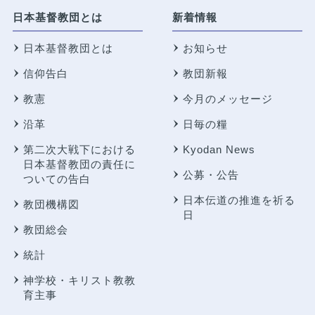
日本基督教団とは
新着情報
日本基督教団とは
お知らせ
信仰告白
教団新報
教憲
今月のメッセージ
沿革
日毎の糧
第二次大戦下における
Kyodan News
日本基督教団の責任に
公募・公告
ついての告白
日本伝道の推進を祈る
教団機構図
日
教団総会
統計
神学校・キリスト教教
育主事