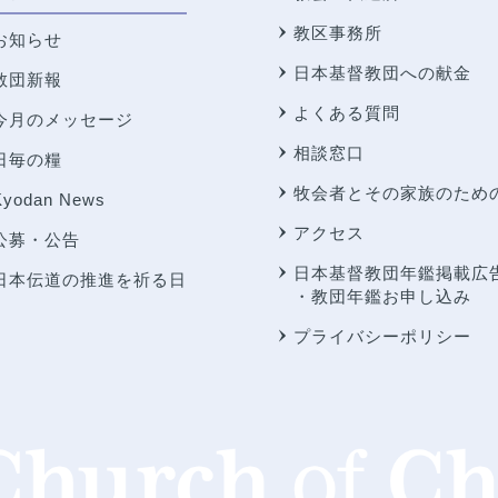
教区事務所
お知らせ
日本基督教団への献金
教団新報
よくある質問
今月のメッセージ
相談窓口
日毎の糧
牧会者とその家族のため
Kyodan News
アクセス
公募・公告
日本基督教団年鑑掲載広
日本伝道の推進を祈る日
・教団年鑑お申し込み
プライバシーポリシー