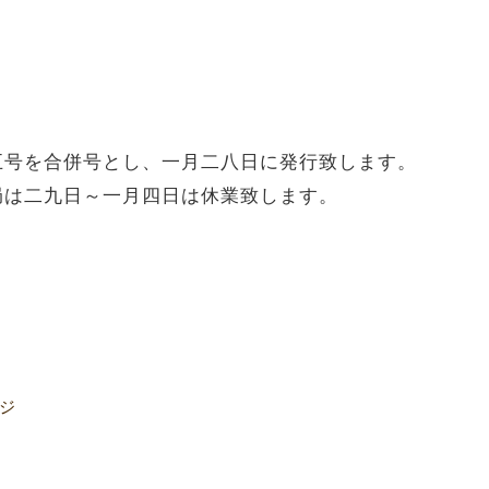
五号を合併号とし、一月二八日に発行致します。
局は二九日～一月四日は休業致します。
ージ