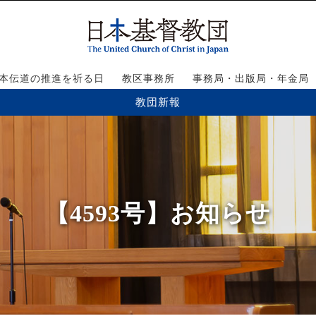
本伝道の推進を祈る日
教区事務所
事務局・出版局・年金局
教団新報
【4593号】お知らせ