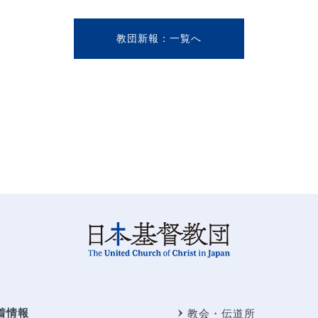
教団新報
着情報
教会・伝道所