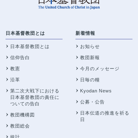
日本基督教団とは
新着情報
日本基督教団とは
お知らせ
信仰告白
教団新報
教憲
今月のメッセージ
沿革
日毎の糧
第二次大戦下における
Kyodan News
日本基督教団の責任に
公募・公告
ついての告白
日本伝道の推進を祈る
教団機構図
日
教団総会
統計