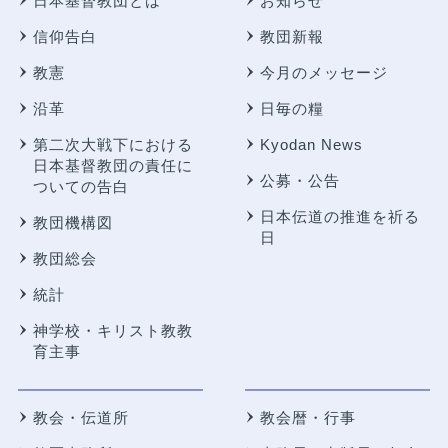
日本基督教団とは
お知らせ
信仰告白
教団新報
教憲
今月のメッセージ
沿革
日毎の糧
第二次大戦下における
Kyodan News
日本基督教団の責任に
公募・公告
ついての告白
日本伝道の推進を祈る
教団機構図
日
教団総会
統計
神学校・キリスト教教
育主事
教会・伝道所
教会暦・行事