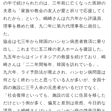
の中で続けられたのは、三年前に亡くなった医師の
夫君ら「家族や教会の友人が愛と祈りで応援してく
れたから」という。嶋崎さんは六六年から評議員、
理事を務めた後、九〇年に第六代理事長に就任し
た。
協会は七三年から韓国のハンセン病患者救済に乗り
出し、これまでに五三棟の老人ホームを建設した。
九五年からはインドネシアの救援を続けており、嶋
崎さんは「二二年間毎年、韓国を訪れている」。
九六年、ライ予防法が廃止され、ハンセン病問題は
何となく終わったと思っている人が多いが、全国十
四の施設に三千人余の元患者がいるだけでなく、
「社会復帰といっても、施設の近くに住居を移した
だけという例が多く、偏見と差別は依然、今日的な
課題」と嶋崎さんはいう。ハンセン病の啓発活動と