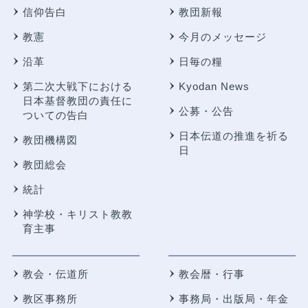
信仰告白
教団新報
教憲
今月のメッセージ
沿革
日毎の糧
第二次大戦下における
Kyodan News
日本基督教団の責任に
公募・公告
ついての告白
日本伝道の推進を祈る
教団機構図
日
教団総会
統計
神学校・キリスト教教
育主事
教会・伝道所
教会暦・行事
教区事務所
事務局・出版局・年金