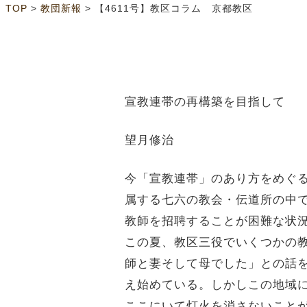
>
>
TOP
教団新報
【4611号】教区コラム 京都教区
宣教連帯の再構築を目指して
望月修治
今「宣教連帯」のあり方をめぐ
属する七六の教会・伝道所の中
教師を招聘することが困難な状
この夏、教区三役でいくつかの
師と妻そして母でした」との話
え始めている。しかしこの地域
ここにいて灯火を消さないこと