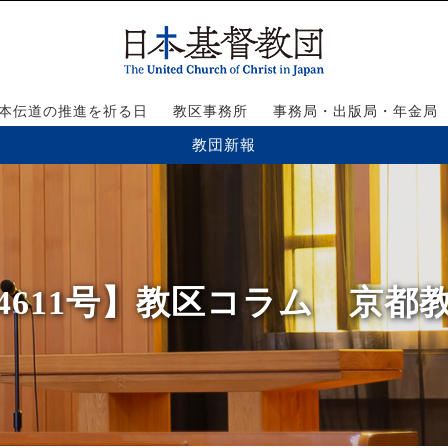
本伝道の推進を祈る日
教区事務所
事務局・出版局・年金局
教団新報
4611号】教区コラム 京都