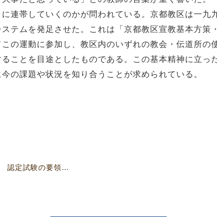
うに連帯していくのかが問われている。京都教区は一九
システムを発足させた。これは「京都教区宣教基本方策
てこの運動に参加し、教区内のいずれの教会・伝道所の
することを目途としたものである。この基本精神に立っ
に今の課題や状況を知り合うことが求められている。
【4611号】キリスト教教育主事 認定試験の要領決定 第六回教育委員会