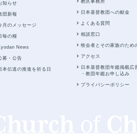
教区事務所
お知らせ
日本基督教団への献金
教団新報
よくある質問
今月のメッセージ
相談窓口
日毎の糧
牧会者とその家族のため
Kyodan News
アクセス
公募・公告
日本基督教団年鑑掲載広
日本伝道の推進を祈る日
・教団年鑑お申し込み
プライバシーポリシー