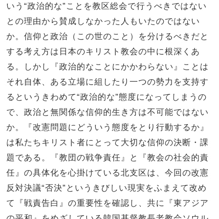
いう“政治的な”ことを教区総会で行うべきではない
との理由から賛成しなかった人もいたのではない
か。信仰と政治（この世のこと）を分けるべきだと
する考え方は日本のキリスト教会の中に根深くあ
る。しかし『政治的なことにかかわらない』ことは
それ自体、ある立場に組したり一つの勢力を支持す
るというきわめて“政治的な”態度になってしまうの
で、政治と無関係な信仰的生き方は不可能ではない
か。『改憲問題にどういう態度をとり行動するか』
は私たちキリスト者にとって大切な信仰の決断・課
題である。『教団の戦争責任』と『教会の社会的責
任』の具体化を心掛けている北支区は、今回の改憲
反対決議“否決”というきびしい現実をふまえて改め
て『戦責告白』の重要性を確認し、共に『東アジア
の平和』をめざしている韓国基督教長老教会ソウル