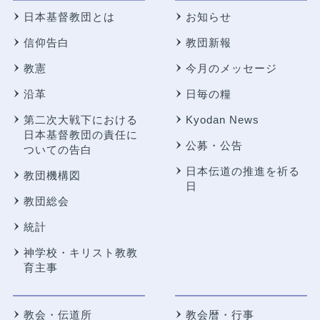
日本基督教団とは
お知らせ
信仰告白
教団新報
教憲
今月のメッセージ
沿革
日毎の糧
第二次大戦下における
Kyodan News
日本基督教団の責任に
公募・公告
ついての告白
日本伝道の推進を祈る
教団機構図
日
教団総会
統計
神学校・キリスト教教
育主事
教会・伝道所
教会暦・行事