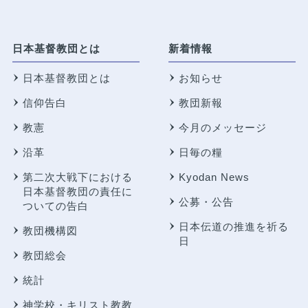
日本基督教団とは
新着情報
日本基督教団とは
お知らせ
信仰告白
教団新報
教憲
今月のメッセージ
沿革
日毎の糧
第二次大戦下における
Kyodan News
日本基督教団の責任に
公募・公告
ついての告白
日本伝道の推進を祈る
教団機構図
日
教団総会
統計
神学校・キリスト教教