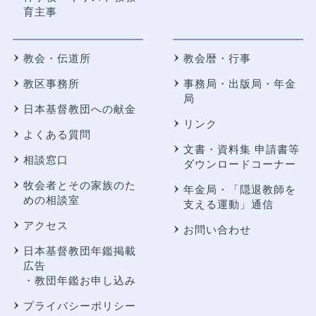
育主事
教会・伝道所
教会暦・行事
教区事務所
事務局・出版局・年金
局
日本基督教団への献金
リンク
よくある質問
文書・資料集 申請書等
相談窓口
ダウンロードコーナー
牧会者とその家族のた
年金局・
「隠退教師を
めの相談室
支える運動」通信
アクセス
お問い合わせ
日本基督教団年鑑掲載
広告
・教団年鑑お申し込み
プライバシーポリシー