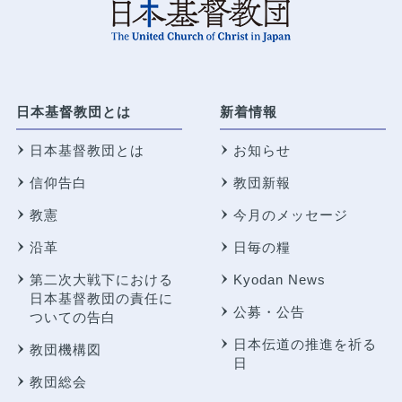
日本基督教団とは
新着情報
日本基督教団とは
お知らせ
信仰告白
教団新報
教憲
今月のメッセージ
沿革
日毎の糧
第二次大戦下における
Kyodan News
日本基督教団の責任に
公募・公告
ついての告白
日本伝道の推進を祈る
教団機構図
日
教団総会