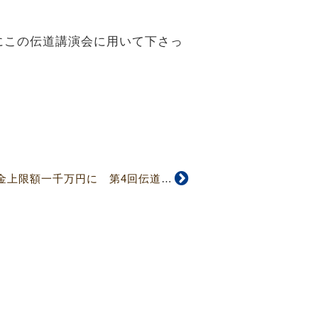
にこの伝道講演会に用いて下さっ
【4646号】会堂貸出金上限額一千万円に 第4回伝道委員会