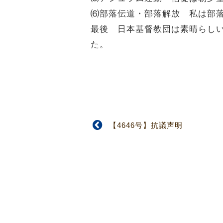
⑹部落伝道・部落解放 私は部
最後 日本基督教団は素晴らし
た。
【4646号】抗議声明