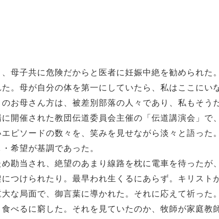
り、母子共に危険だからと医者に妊娠中絶を勧められた
れた。母が自分の体を第一にしていたら、私はここにい
このお母さん方は、被差別部落の人々であり、私もそう
場に開催された教団伝道委員会主催の「伝道講演会」で
いエピソードの数々を、笑みを見せながら淡々と語った
し・希望が基調であった。
ため勘当され、絶望のあまり線路を枕に電車を待ったが
架につけられたり。最早われ生くるにあらず。キリスト
重大な局面で、御言葉に導かれた。それに応えて祈った
、食べるに窮した。それを見ていたのか、牧師が家庭教