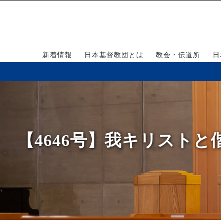
新着情報
日本基督教団とは
教会・伝道所
日
【4646号】我キリスト