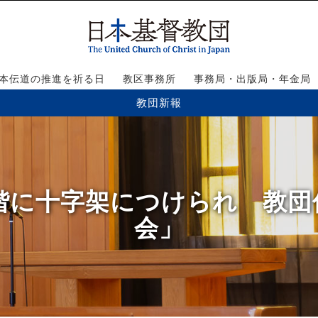
本伝道の推進を祈る日
教区事務所
事務局・出版局・年金局
教団新報
と偕に十字架につけられ 教
会」