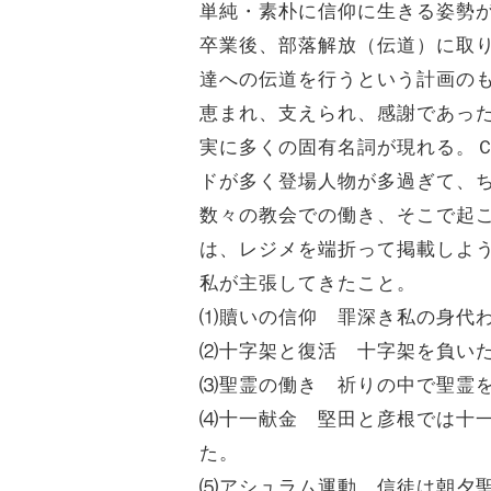
単純・素朴に信仰に生きる姿勢
卒業後、部落解放（伝道）に取
達への伝道を行うという計画の
恵まれ、支えられ、感謝であっ
実に多くの固有名詞が現れる。
ドが多く登場人物が多過ぎて、
数々の教会での働き、そこで起
は、レジメを端折って掲載しよ
私が主張してきたこと。
⑴贖いの信仰 罪深き私の身代
⑵十字架と復活 十字架を負い
⑶聖霊の働き 祈りの中で聖霊
⑷十一献金 堅田と彦根では十一
た。
⑸アシュラム運動 信徒は朝夕