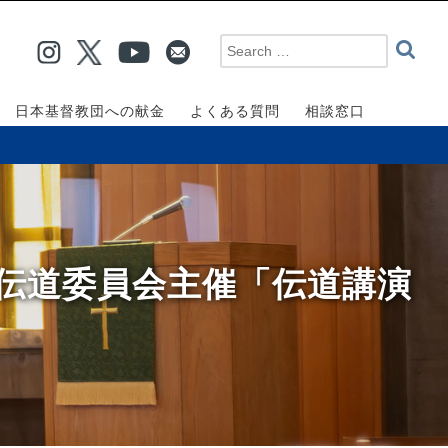
日本基督教団への献金
よくある質問
相談窓口
団伝道委員会主催「伝道講演