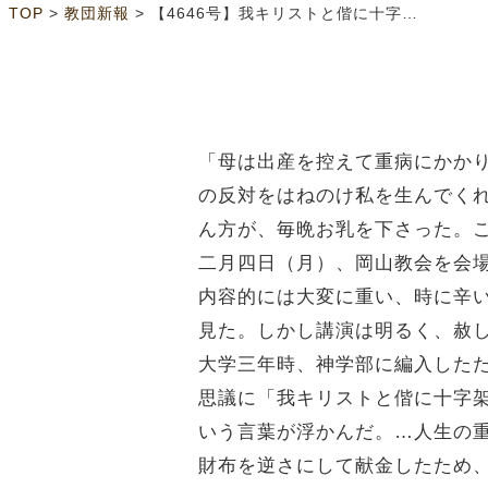
>
>
TOP
教団新報
【4646号】我キリストと偕に十字架につけられ 教団伝道委員会主催「伝道講演会」
「母は出産を控えて重病にかか
の反対をはねのけ私を生んでく
ん方が、毎晩お乳を下さった。
二月四日（月）、岡山教会を会
内容的には大変に重い、時に辛
見た。しかし講演は明るく、赦
大学三年時、神学部に編入した
思議に「我キリストと偕に十字
いう言葉が浮かんだ。…人生の
財布を逆さにして献金したため