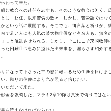
が伝わって来た。
り組む教会への赴任を志すも、そのような教会は無く、
もとに、赴任、以来苦労の数々、しかし、苦労話ではな
たかという話に展開する。そこでも、御言葉と祈りが、
ＣＭで若い人にも人気の某大物俳優など有名人も、無名
ちょっと混乱させられる。しかし、そこにこそ東岡牧師
こった困難且つ恵みに溢れた出来事を、漏らさず紹介す
う。
わりになって下さった主の恩に報いるため生涯を捧げま
たい。甦りの信仰により光が照ると信じたい。
をいただいて来た。
献金を強調した。マラキ3章10節は真実で偽りではな
聖書を読まなければならない。