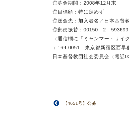
◎募金期間：2008年12月末
◎目標額：特に定めず
◎送金先：加入者名／日本基督
◎郵便振替：00150－2－593699
（通信欄に「ミャンマー・サイ
〒169-0051 東京都新宿区西早稲田
日本基督教団社会委員会（電話03-3
【4651号】公募