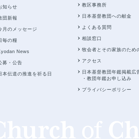
教区事務所
お知らせ
日本基督教団への献金
教団新報
よくある質問
今月のメッセージ
相談窓口
日毎の糧
牧会者とその家族のため
Kyodan News
アクセス
公募・公告
日本基督教団年鑑掲載広
日本伝道の推進を祈る日
・教団年鑑お申し込み
プライバシーポリシー