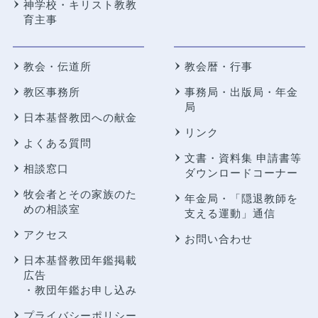
神学校・キリスト教教
育主事
教会・伝道所
教会暦・行事
教区事務所
事務局・出版局・年金
局
日本基督教団への献金
リンク
よくある質問
文書・資料集 申請書等
相談窓口
ダウンロードコーナー
牧会者とその家族のた
年金局・
「隠退教師を
めの相談室
支える運動」通信
アクセス
お問い合わせ
日本基督教団年鑑掲載
広告
・教団年鑑お申し込み
プライバシーポリシー