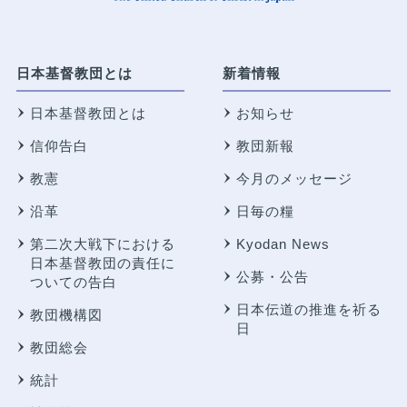
日本基督教団とは
新着情報
日本基督教団とは
お知らせ
信仰告白
教団新報
教憲
今月のメッセージ
沿革
日毎の糧
第二次大戦下における
Kyodan News
日本基督教団の責任に
公募・公告
ついての告白
日本伝道の推進を祈る
教団機構図
日
教団総会
統計