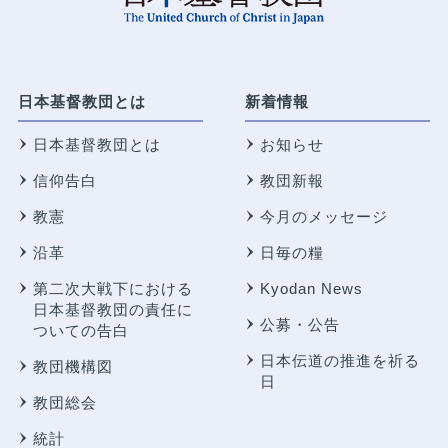
日本基督教団とは
新着情報
日本基督教団とは
お知らせ
信仰告白
教団新報
教憲
今月のメッセージ
沿革
日毎の糧
第二次大戦下における
Kyodan News
日本基督教団の責任に
公募・公告
ついての告白
日本伝道の推進を祈る
教団機構図
日
教団総会
統計