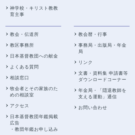
神学校・キリスト教教
育主事
教会・伝道所
教会暦・行事
教区事務所
事務局・出版局・年金
局
日本基督教団への献金
リンク
よくある質問
文書・資料集 申請書等
相談窓口
ダウンロードコーナー
牧会者とその家族のた
年金局・
「隠退教師を
めの相談室
支える運動」通信
アクセス
お問い合わせ
日本基督教団年鑑掲載
広告
・教団年鑑お申し込み