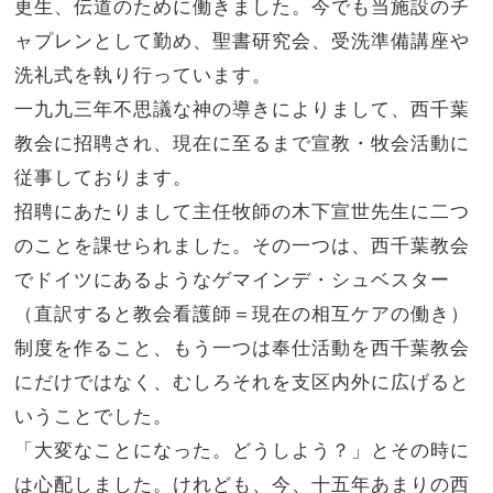
更生、伝道のために働きました。今でも当施設のチ
ャプレンとして勤め、聖書研究会、受洗準備講座や
洗礼式を執り行っています。
一九九三年不思議な神の導きによりまして、西千葉
教会に招聘され、現在に至るまで宣教・牧会活動に
従事しております。
招聘にあたりまして主任牧師の木下宣世先生に二つ
のことを課せられました。その一つは、西千葉教会
でドイツにあるようなゲマインデ・シュベスター
（直訳すると教会看護師＝現在の相互ケアの働き）
制度を作ること、もう一つは奉仕活動を西千葉教会
にだけではなく、むしろそれを支区内外に広げると
いうことでした。
「大変なことになった。どうしよう？」とその時に
は心配しました。けれども、今、十五年あまりの西