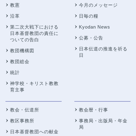
教憲
今月のメッセージ
沿革
日毎の糧
第二次大戦下における
Kyodan News
日本基督教団の責任に
公募・公告
ついての告白
日本伝道の推進を祈る
教団機構図
日
教団総会
統計
神学校・キリスト教教
育主事
教会・伝道所
教会暦・行事
教区事務所
事務局・出版局・年金
局
日本基督教団への献金