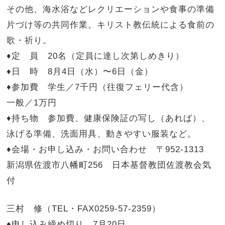
その他、海水浴などレクリエーションや食事の準備
片づけ等の共同作業。キリスト教伝統による食前の
歌・祈り。
♦定 員 20名（定員に達し次第しめきり）
♦日 時 8月4日（水）〜6日（金）
♦参加費 学生／7千円（往復フェリー代含）
一般／1万円
♦持ち物 参加費、健康保険証の写し（あれば）、
泳げる準備、洗面用具、動きやすい服装など。
♦会場・お申し込み・お問い合わせ 〒952-1313
新潟県佐渡市八幡町256 日本基督教団佐渡教会気
付
三村 修（TEL・FAX0259-57-2359）
♦申し込み締め切り 7月20日