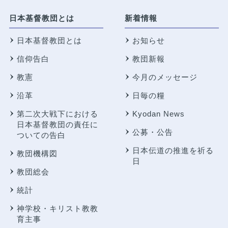
日本基督教団とは
新着情報
日本基督教団とは
お知らせ
信仰告白
教団新報
教憲
今月のメッセージ
沿革
日毎の糧
第二次大戦下における
Kyodan News
日本基督教団の責任に
公募・公告
ついての告白
日本伝道の推進を祈る
教団機構図
日
教団総会
統計
神学校・キリスト教教
育主事