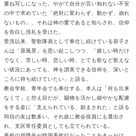
重ね写しになった。やがて自分が言い知れない不安
の中で求めていた「絶対に変わらず、動かず、崩れ
ないもの」、それは神の愛であると知らされ、信仰
を告白し洗礼を受けた。
受洗以来、聖歌隊員として奉仕し続けている容子さ
んは「原風景」を思い起こしつつ、「嬉しい時だけ
でなく、苦しい時、悲しい時、とても歌など歌えな
い状況にあっても、神を讃美できる信仰を、深いと
ころに持ち続けていたい」と語る。
教会学校、青年会でも奉仕する。本人は「何も出来
なくて」と控え目だが、賜物を活かし細やかな配慮
をする姿に「支えられている、励まされた」と語る
同信の友は数多い。それ故に教会役員にも選出さ
れ、支区常任委員としても立てられている。
最初の就職先が韓国系銀行だったことをきっかけ